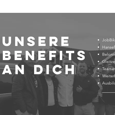
Unsere
JobBi
Hansef
Benefits
Beloni
Gleitz
an Dich
Teame
Weiter
Ausbi